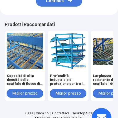
Continua
Prodotti Raccomandati
Capacità di alta
Profondità
Larghezza
densità dello
industriale di
resistente dell
scaffale di flusso di
protezione contro la
scaffale 1000
pallet di protezione
corrosione dello
3600mm di flus
contro la corrosione
scaffale di flusso di
pallet del mag
Miglior prezzo
Miglior prezzo
Miglior pr
pallet 1000-4500mm
Casa
Circa noi
Contattaci
Desktop Site