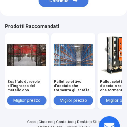
Continua
Prodotti Raccomandati
Scaffale durevole
Pallet selettivo
Pallet selettiv
all'ingrosso del
d'acciaio che
d'acciaio regol
metallo con
tormenta gli scaffali
che tormenta i
stoccaggio
di stoccaggio del
passo di 75m
multilivelli
passo di 75mm
Miglior prezzo
Miglior prezzo
Miglior pr
Casa
Circa noi
Contattaci
Desktop Site