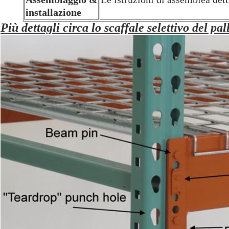
installazione
Più dettagli circa lo scaffale selettivo del pal