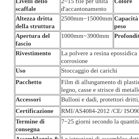
Livelli dello
2~15 file per unità
Colore
scaffale
d'accantonamento
Altezza dritta
2500mm~15000mm
Capacità
della struttura
peso
Apertura del
1000mm~3900mm
Profondi
fascio
Rivestimento
La polvere a resina epossidica 
corrosione
Uso
Stoccaggio dei carichi
Pacchetto
Film di allungamento di plastic
legno, casse e strisce di metall
Accessori
Bulloni e dadi, protettori dritti
Certificazione
RMI/AS4084-2012 /CE/ ISO9
Termine di
7~25 giorni secondo la quantit
consegna
Assemblaggio &
Le istruzioni di assemblea dett