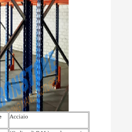
e
Acciaio