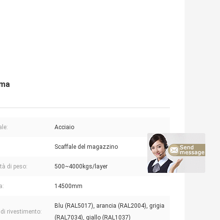
ima
ale:
Acciaio
Scaffale del magazzino
tà di peso:
500~4000kgs/layer
a:
14500mm
Blu (RAL5017), arancia (RAL2004), grigia
 di rivestimento:
(RAL7034), giallo (RAL1037)