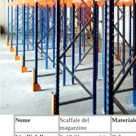
Nome
Scaffale del
Material
magazzino