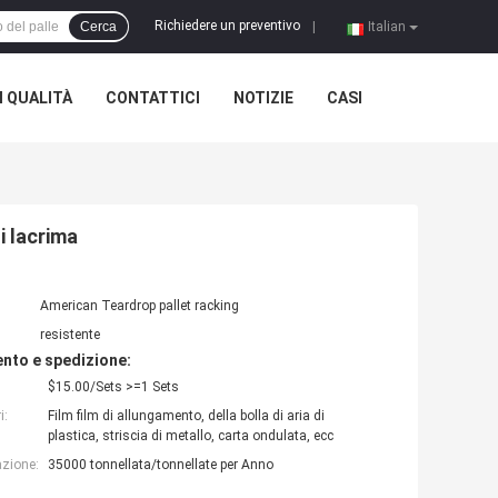
Richiedere un preventivo
Cerca
|
Italian
 QUALITÀ
CONTATTICI
NOTIZIE
CASI
i lacrima
American Teardrop pallet racking
resistente
nto e spedizione:
$15.00/Sets >=1 Sets
i:
Film film di allungamento, della bolla di aria di
plastica, striscia di metallo, carta ondulata, ecc
azione:
35000 tonnellata/tonnellate per Anno