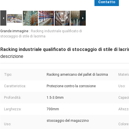
Contatto
Grande immagine :
Racking industriale qualificato di
stoccaggio di stile di lacrima
Racking industriale qualificato di stoccaggio di stile di lacr
descrizione
Tipo:
Racking americano del pallet di lacrima
Materi
Caratteristica:
Protezione contro la corrosione
Uso:
Profondità:
1.5-3.0mm
Capaci
Larghezza:
700mm
Altezz
stoccaggio del magazzino
Uso:
Colore