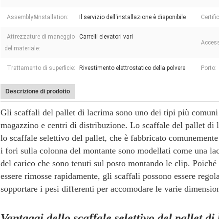
Assembly&Installation:
Il servizio dell'installazione è disponibile
Certifi
Attrezzature di maneggio
Carrelli elevatori vari
Accesso
del materiale:
Trattamento di superficie:
Rivestimento elettrostatico della polvere
Porto:
Descrizione di prodotto
Gli scaffali del pallet di lacrima sono uno dei tipi più comuni 
magazzino e centri di distribuzione. Lo scaffale del pallet di
lo scaffale selettivo del pallet, che è fabbricato comunement
i fori sulla colonna del montante sono modellati come una lacr
del carico che sono tenuti sul posto montando le clip. Poiché 
essere rimosse rapidamente, gli scaffali possono essere regolat
sopportare i pesi differenti per accomodare le varie dimension
Vantaggi dello scaffale selettivo del pallet di