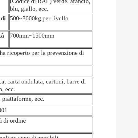
(Codice di RAL) verde, arancio,
blu, giallo, ecc.
 di
500~3000kg per livello
tà
700mm~1500mm
ha ricoperto per la prevenzione di
a, carta ondulata, cartoni, barre di
o, ecc.
, piattaforme, ecc.
001
à di ordine
agliate sono disponibili