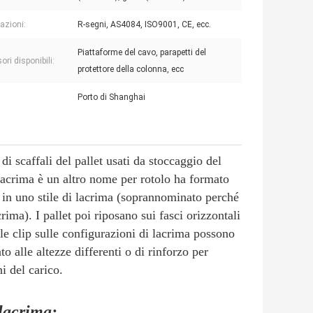
cazioni:
R-segni, AS4084, ISO9001, CE, ecc.
Piattaforme del cavo, parapetti del
ri disponibili:
protettore della colonna, ecc
Porto di Shanghai
di scaffali del pallet usati da stoccaggio del
 lacrima è un altro nome per rotolo ha formato
e in uno stile di lacrima (soprannominato perché
ima). I pallet poi riposano sui fasci orizzontali
le clip sulle configurazioni di lacrima possono
o alle altezze differenti o di rinforzo per
i del carico.
 lacrima: