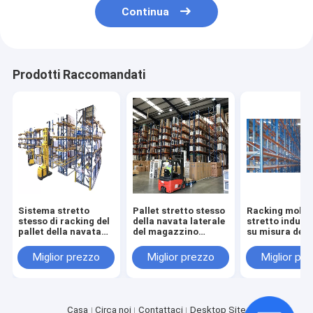
Continua
Prodotti Raccomandati
Sistema stretto
Pallet stretto stesso
Racking molto
stesso di racking del
della navata laterale
stretto industr
pallet della navata
del magazzino
su misura del p
laterale del
industriale che
della navata la
magazzino
tormenta lo scaffale
del magazzino
Miglior prezzo
Miglior prezzo
Miglior pr
selettivo del pallet
Casa
Circa noi
Contattaci
Desktop Site