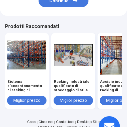
Continua
Prodotti Raccomandati
Sistema
Racking industriale
Acciaio indust
d'accantonamento
qualificato di
qualificato di
di racking di
stoccaggio di stile di
racking di
stoccaggio del
lacrima
stoccaggio di s
magazzino
lacrima
Miglior prezzo
Miglior prezzo
Miglior pr
industriale
resistente di racking
Casa
Circa noi
Contattaci
Desktop Site